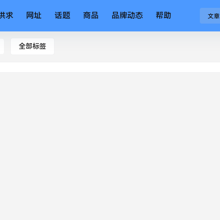
供求
网址
话题
商品
品牌动态
帮助
文章
全部标签