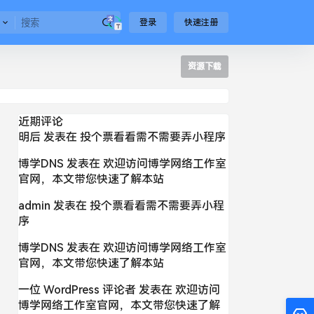
登录
快速注册
资源下载
近期评论
明后
发表在
投个票看看需不需要弄小程序
博学DNS
发表在
欢迎访问博学网络工作室
官网，本文带您快速了解本站
admin
发表在
投个票看看需不需要弄小程
序
博学DNS
发表在
欢迎访问博学网络工作室
官网，本文带您快速了解本站
一位 WordPress 评论者
发表在
欢迎访问
博学网络工作室官网，本文带您快速了解