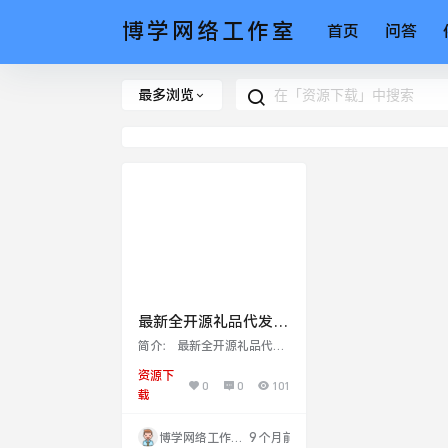
博学网络工作室
首页
问答
最多浏览
最新全开源礼品代发系
统源码/电商快递代发/
简介： 最新全开源礼品代发
一件代发系统
系统源码/电商快递代发/一
资源下
件代发系统 测试环境：Ngin
0
0
101
x + PHP7.2 + MySQL5.6
载
图片：
博学网络工作室
9 个月前