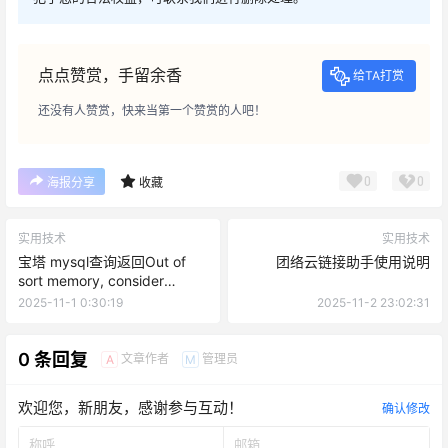
点点赞赏，手留余香
给TA打赏
还没有人赞赏，快来当第一个赞赏的人吧！
0
0
海报分享
收藏
实用技术
实用技术
宝塔 mysql查询返回Out of
团络云链接助手使用说明
sort memory, consider
increasing server sort 解决方
2025-11-1 0:30:19
2025-11-2 23:02:31
法
0 条回复
文章作者
管理员
A
M
欢迎您，新朋友，感谢参与互动！
确认修改